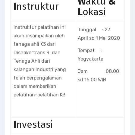
W
aktu
&
I
nstruktur
L
okasi
Instruktur pelatihan ini
Tanggal : 27
akan disampaikan oleh
April sd 1 Mei 2020
tenaga ahli K3 dari
Tempat :
Disnakertrans RI dan
Yogyakarta
Tenaga Ahli dari
kalangan industri yang
Jam : 08.00
telah berpengalaman
sd 16.00 WIB
dalam memberikan
pelatihan-pelatihan K3.
I
nvestasi