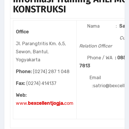
KONSTRUKSI
Nama :
Satr
Office
Custom
Jl. Parangtritis Km. 6,5,
Relation Officer
Sewon, Bantul,
Phone / WA
:
0853
Yogyakarta
7813
Phone:
(0274) 287 1 048
Email
Fax:
(0274) 414137
:satrio@bexcellent
Web:
www.
bexcellentjogja.
com