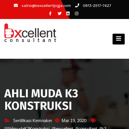
Skip
satrio@bexcellentjogja.com
0813-2517-7427
to
content
AHLI MUDA K3
KONSTRUKSI
Sertifikasi Kemnaker
Mar 19, 2020
#AhlimudaK3Konstruksi
,
#bexcellent
,
#consultant
,
#k3