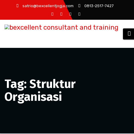
Skip
satrio@bexcellentjogja.com
0813-2517-7427
to
content
Tag: Struktur
Organisasi