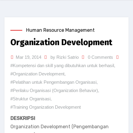
Human Resource Management
Organization Development
Mar 19, 2014
by Rizki Satrio
0 Comments
#Kompetensi dan skill yang dibutuhkan untuk berhasil
,
#Organization Development
,
#Pelatihan untuk Pengembangan Organisasi
,
#Perilaku Organisasi (Organization Behavior)
,
#Struktur Organisasi
,
#Training Organization Development
DESKRIPSI
Organization Development (Pengembangan