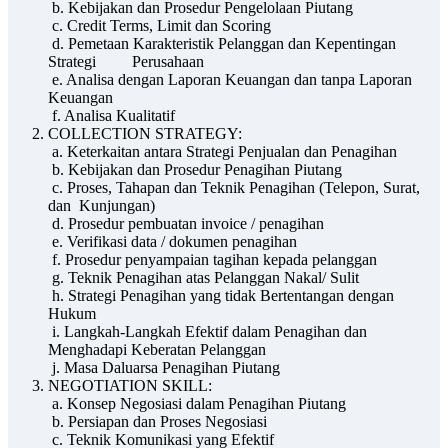
b. Kebijakan dan Prosedur Pengelolaan Piutang
c. Credit Terms, Limit dan Scoring
d. Pemetaan Karakteristik Pelanggan dan Kepentingan
Strategi Perusahaan
e. Analisa dengan Laporan Keuangan dan tanpa Laporan
Keuangan
f. Analisa Kualitatif
COLLECTION STRATEGY:
a. Keterkaitan antara Strategi Penjualan dan Penagihan
b. Kebijakan dan Prosedur Penagihan Piutang
c. Proses, Tahapan dan Teknik Penagihan (Telepon, Surat,
dan Kunjungan)
d. Prosedur pembuatan invoice / penagihan
e. Verifikasi data / dokumen penagihan
f. Prosedur penyampaian tagihan kepada pelanggan
g. Teknik Penagihan atas Pelanggan Nakal/ Sulit
h. Strategi Penagihan yang tidak Bertentangan dengan
Hukum
i. Langkah-Langkah Efektif dalam Penagihan dan
Menghadapi Keberatan Pelanggan
j. Masa Daluarsa Penagihan Piutang
NEGOTIATION SKILL:
a. Konsep Negosiasi dalam Penagihan Piutang
b. Persiapan dan Proses Negosiasi
c. Teknik Komunikasi yang Efektif