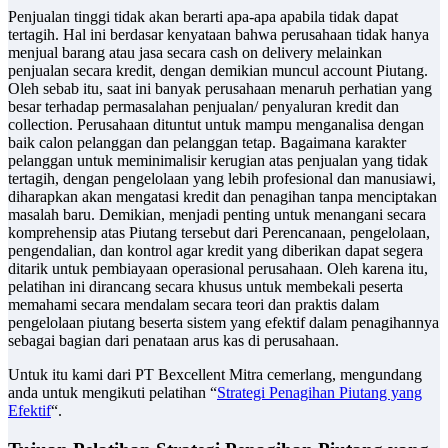
Penjualan tinggi tidak akan berarti apa-apa apabila tidak dapat
tertagih. Hal ini berdasar kenyataan bahwa perusahaan tidak hanya
menjual barang atau jasa secara cash on delivery melainkan
penjualan secara kredit, dengan demikian muncul account Piutang.
Oleh sebab itu, saat ini banyak perusahaan menaruh perhatian yang
besar terhadap permasalahan penjualan/ penyaluran kredit dan
collection. Perusahaan dituntut untuk mampu menganalisa dengan
baik calon pelanggan dan pelanggan tetap. Bagaimana karakter
pelanggan untuk meminimalisir kerugian atas penjualan yang tidak
tertagih, dengan pengelolaan yang lebih profesional dan manusiawi,
diharapkan akan mengatasi kredit dan penagihan tanpa menciptakan
masalah baru. Demikian, menjadi penting untuk menangani secara
komprehensip atas Piutang tersebut dari Perencanaan, pengelolaan,
pengendalian, dan kontrol agar kredit yang diberikan dapat segera
ditarik untuk pembiayaan operasional perusahaan. Oleh karena itu,
pelatihan ini dirancang secara khusus untuk membekali peserta
memahami secara mendalam secara teori dan praktis dalam
pengelolaan piutang beserta sistem yang efektif dalam penagihannya
sebagai bagian dari penataan arus kas di perusahaan.
Untuk itu kami dari PT Bexcellent Mitra cemerlang, mengundang
anda untuk mengikuti pelatihan “
Strategi Penagihan Piutang yang
Efektif
“.