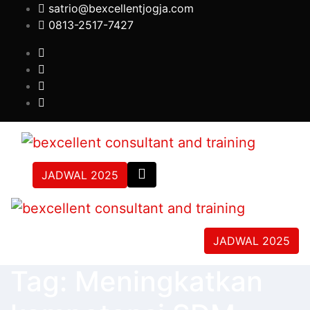
Skip
satrio@bexcellentjogja.com
to
0813-2517-7427
content
JADWAL 2025
JADWAL 2025
Tag: Meningkatkan