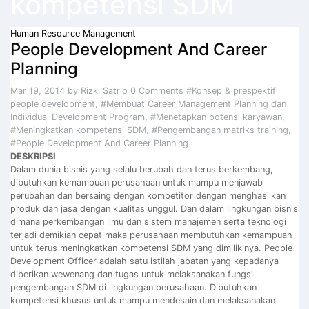
kompetensi SDM
Human Resource Management
People Development And Career
Planning
Mar 19, 2014
by Rizki Satrio
0 Comments
#Konsep & prespektif
people development
,
#Membuat Career Management Planning dan
Individual Development Program
,
#Menetapkan potensi karyawan
,
#Meningkatkan kompetensi SDM
,
#Pengembangan matriks training
,
#People Development And Career Planning
DESKRIPSI
Dalam dunia bisnis yang selalu berubah dan terus berkembang,
dibutuhkan kemampuan perusahaan untuk mampu menjawab
perubahan dan bersaing dengan kompetitor dengan menghasilkan
produk dan jasa dengan kualitas unggul. Dan dalam lingkungan bisnis
dimana perkembangan ilmu dan sistem manajemen serta teknologi
terjadi demikian cepat maka perusahaan membutuhkan kemampuan
untuk terus meningkatkan kompetensi SDM yang dimilikinya. People
Development Officer adalah satu istilah jabatan yang kepadanya
diberikan wewenang dan tugas untuk melaksanakan fungsi
pengembangan SDM di lingkungan perusahaan. Dibutuhkan
kompetensi khusus untuk mampu mendesain dan melaksanakan