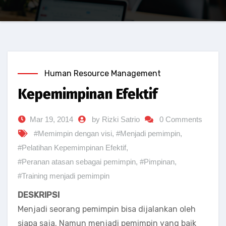
Human Resource Management
Kepemimpinan Efektif
Mar 19, 2014
by Rizki Satrio
0 Comments
#Memimpin dengan visi
,
#Menjadi pemimpin
,
#Pelatihan Kepemimpinan Efektif
,
#Peranan atasan sebagai pemimpin
,
#Pimpinan
,
#Training menjadi pemimpin
DESKRIPSI
Menjadi seorang pemimpin bisa dijalankan oleh
siapa saja. Namun menjadi pemimpin yang baik