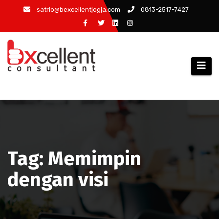
Skip
satrio@bexcellentjogja.com
0813-2517-7427
to
content
Tag: Memimpin
dengan visi