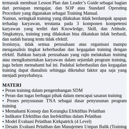
termasuk membuat Lesson Plan dan Leader’s Guide sebagai bagian
dari persiapan mengajar, dan SOP atau Standard Operating
Procedure yang digunakan sebagai Training Manual.
Namun, seringkali training yang dilakukan tidak berdampak apapun
terhadap karyawan, terutama pada 3 komponen kompetensi
karyawan yang terdiri dari Knowledge, Skill, dan Attitude.
Singkatnya, training yang dilakukan bisa dikatakan tidak berhasil,
dan sudah barang tentu tidak efektif.
Ironisnya, tidak semua perusahaan atau organisasi mampu
menganalisis tingkat keberhasilan dan kegagalan training dengan
efektif. Bahkan banyak perusahaan yang rajin melakukan training
atau mengikutsertakan karyawan dalam sejumlah program training,
juga belum memahami hal ini. Padahal keberhasilan dan kegagalan
training dapat dianalisis sehingga diketahui faktor apa saja yang
menjadi penyebabnya.
MATERI
• Peran training dalam pengembangan SDM
• Peran dan tugas berbagai pihak dalam mencapai sasaran training
• Proses penyusunan TNA sebagai dasar penyusunan program
training
• Memahami Konsep dan Kerangka Efektifitas Pelatihan
• Indikator Efektifitas dan Inefektifitas dalam Pelatihan
• Model Evaluasi Pelatihan Kirkpatrick (4 Level)
• Desain Evaluasi Pelatihan dan Manajemen Umpan Balik (Training