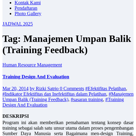
Kontak Kami
Pendaftaran
Photo Gallery
JADWAL 2025
Tag: Manajemen Umpan Balik
(Training Feedback)
Human Resource Management
Training Design And Evaluation
Mar 20, 2014
by Rizki Satrio
0 Comments
#Efektifitas Pelatihan
,
#Indikator Efektifitas dan Inefektifitas dalam Pelatihan
,
#Manajemen
Umpan Balik (Training Feedback)
,
#sasaran training
,
#Training
Design And Evaluation
DESKRIPSI
Program ini akan memberikan pemahaman tentang konsep dasar
training sebagai salah satu unsur utama dalam proses pengembangan
Sumber Daya Manusia serta Bagaimana men-design Training,