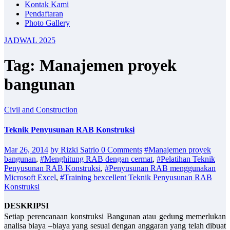
Kontak Kami
Pendaftaran
Photo Gallery
JADWAL 2025
Tag: Manajemen proyek
bangunan
Civil and Construction
Teknik Penyusunan RAB Konstruksi
Mar 26, 2014
by Rizki Satrio
0 Comments
#Manajemen proyek
bangunan
,
#Menghitung RAB dengan cermat
,
#Pelatihan Teknik
Penyusunan RAB Konstruksi
,
#Penyusunan RAB menggunakan
Microsoft Excel
,
#Training bexcellent Teknik Penyusunan RAB
Konstruksi
DESKRIPSI
Setiap perencanaan konstruksi Bangunan atau gedung memerlukan
analisa biaya –biaya yang sesuai dengan anggaran yang telah dibuat