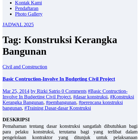
Kontak Kami
Pendaftaran
Photo Gallery
JADWAL 2025
Tag: Konstruksi Kerangka
Bangunan
Civil and Construction
Basic Contruction-Involve In Budgeting Civil Project
Mar 25, 2014
by Rizki Satrio
0 Comments
#Basic Contruction-
Involve In Budgeting Civil Project
,
#dasar konstruksi
,
#Konstruksi
Kerangka Bangunan
,
#pembangunan
,
#perencana konstruksi
bangunan
,
#Training Dasar-dasar Konstruksi
DESKRIPSI
Pemahaman tentang dasar konstruksi sangatlah dibutuhkan bagi
para pelaku konstruksi, terutama bagi yang terlibat dalam
pengelolaan kontraktor yang ditunjuk untuk pelaksanaan