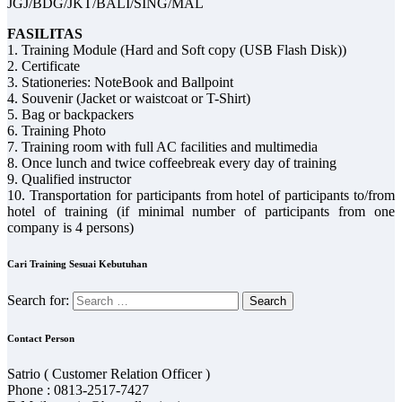
JGJ/BDG/JKT/BALI/SING/MAL
FASILITAS
1. Training Module (Hard and Soft copy (USB Flash Disk))
2. Certificate
3. Stationeries: NoteBook and Ballpoint
4. Souvenir (Jacket or waistcoat or T-Shirt)
5. Bag or backpackers
6. Training Photo
7. Training room with full AC facilities and multimedia
8. Once lunch and twice coffeebreak every day of training
9. Qualified instructor
10. Transportation for participants from hotel of participants to/from
hotel of training (if minimal number of participants from one
company is 4 persons)
Cari Training Sesuai Kebutuhan
Search for:
Contact Person
Satrio ( Customer Relation Officer )
Phone : 0813-2517-7427