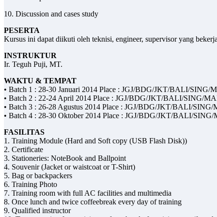
10. Discussion and cases study
PESERTA
Kursus ini dapat diikuti oleh teknisi, engineer, supervisor yang bek
INSTRUKTUR
Ir. Teguh Puji, MT.
WAKTU & TEMPAT
• Batch 1 : 28-30 Januari 2014 Place : JGJ/BDG/JKT/BALI/SING
• Batch 2 : 22-24 April 2014 Place : JGJ/BDG/JKT/BALI/SING/M
• Batch 3 : 26-28 Agustus 2014 Place : JGJ/BDG/JKT/BALI/SING
• Batch 4 : 28-30 Oktober 2014 Place : JGJ/BDG/JKT/BALI/SING
FASILITAS
1. Training Module (Hard and Soft copy (USB Flash Disk))
2. Certificate
3. Stationeries: NoteBook and Ballpoint
4. Souvenir (Jacket or waistcoat or T-Shirt)
5. Bag or backpackers
6. Training Photo
7. Training room with full AC facilities and multimedia
8. Once lunch and twice coffeebreak every day of training
9. Qualified instructor