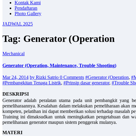
Kontak Kami
Pendaftaran
Photo Gallery
JADWAL 2025
Tag: Generator (Operation
Mechanical
Generator (Operation, Maintenance, Trouble Shooting)
Mar 24, 2014
by Rizki Satrio
0 Comments
#Generator (Operation
,
#M
#Pembangkitan Tenaga Listrik
,
#Prinsip dasar generator
,
#Trouble Sh
DESKRIPSI
Generator adalah peralatan utama pada unit pembangkit yang berf
pemeliharaannya. Kesalahan dalam melakukan pemeliharaan akan me
kompeten, pelatihan ini dapat memberikan solusi terhadap masalah pe
Training ini dimaksudkan untuk meningkatkan pengetahuan dan waw
pemeliharaan generator maupun sistem penggerak mulanya.
MATERI