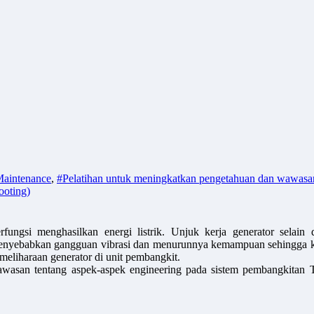
aintenance
,
#Pelatihan untuk meningkatkan pengetahuan dan wawasan 
ooting)
ungsi menghasilkan energi listrik. Unjuk kerja generator selain 
nyebabkan gangguan vibrasi dan menurunnya kemampuan sehingga kin
meliharaan generator di unit pembangkit.
asan tentang aspek-aspek engineering pada sistem pembangkitan Tena