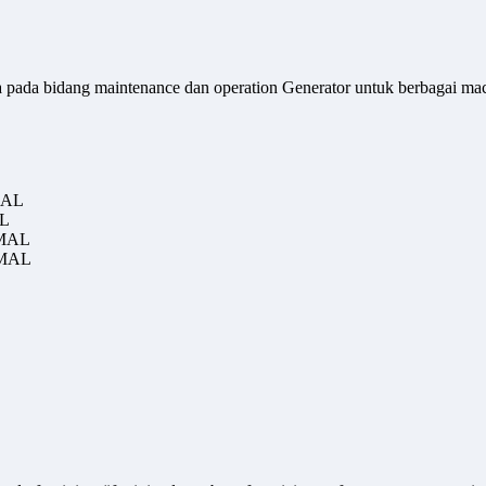
erja pada bidang maintenance dan operation Generator untuk berbagai ma
/MAL
AL
/MAL
/MAL