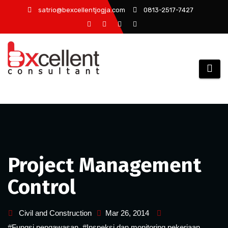
Skip
satrio@bexcellentjogja.com
0813-2517-7427
to
content
Project Management
Control
Civil and Construction
Mar 26, 2014
#Fungsi pengawasan
,
#Inspeksi dan monitoring pekerjaan
,