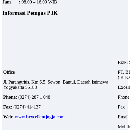
Jam :
08.00 – 16.00 WIB
Informasi Petugas P3K
Rizki 
Office
PT. 
( B-
Jl. Parangtritis, Km 6.5, Sewon, Bantul, Daerah Istimewa
Yogyakarta 55188
Excell
Phone:
(0274) 287 1 048
Pho
Fax:
(0274) 414137
Fax 
Web:
www.
bexcellentjogja.
com
Ema
Mobil