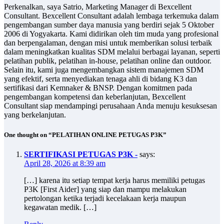
Perkenalkan, saya Satrio, Marketing Manager di Bexcellent
Consultant. Bexcellent Consultant adalah lembaga terkemuka dalam
pengembangan sumber daya manusia yang berdiri sejak 5 Oktober
2006 di Yogyakarta. Kami didirikan oleh tim muda yang profesional
dan berpengalaman, dengan misi untuk memberikan solusi terbaik
dalam meningkatkan kualitas SDM melalui berbagai layanan, seperti
pelatihan publik, pelatihan in-house, pelatihan online dan outdoor.
Selain itu, kami juga mengembangkan sistem manajemen SDM
yang efektif, serta menyediakan tenaga ahli di bidang K3 dan
sertifikasi dari Kemnaker & BNSP. Dengan komitmen pada
pengembangan kompetensi dan keberlanjutan, Bexcellent
Consultant siap mendampingi perusahaan Anda menuju kesuksesan
yang berkelanjutan.
One thought on “PELATIHAN ONLINE PETUGAS P3K”
SERTIFIKASI PETUGAS P3K -
says:
April 28, 2026 at 8:39 am
[…] karena itu setiap tempat kerja harus memiliki petugas
P3K [First Aider] yang siap dan mampu melakukan
pertolongan ketika terjadi kecelakaan kerja maupun
kegawatan medik. […]