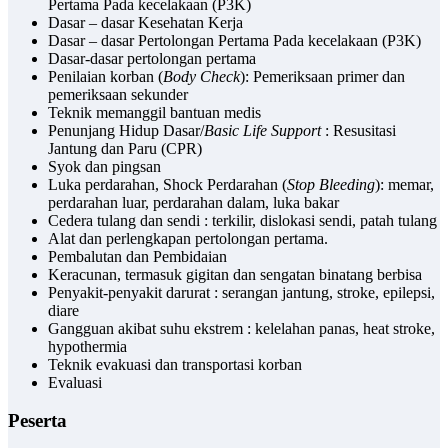
Pertama Pada kecelakaan (P3K)
Dasar – dasar Kesehatan Kerja
Dasar – dasar Pertolongan Pertama Pada kecelakaan (P3K)
Dasar-dasar pertolongan pertama
Penilaian korban (
Body Check
): Pemeriksaan primer dan
pemeriksaan sekunder
Teknik memanggil bantuan medis
Penunjang Hidup Dasar/
Basic Life Support
: Resusitasi
Jantung dan Paru (CPR)
Syok dan pingsan
Luka perdarahan, Shock Perdarahan (
Stop Bleeding
): memar,
perdarahan luar, perdarahan dalam, luka bakar
Cedera tulang dan sendi : terkilir, dislokasi sendi, patah tulang
Alat dan perlengkapan pertolongan pertama.
Pembalutan dan Pembidaian
Keracunan, termasuk gigitan dan sengatan binatang berbisa
Penyakit-penyakit darurat : serangan jantung, stroke, epilepsi,
diare
Gangguan akibat suhu ekstrem : kelelahan panas, heat stroke,
hypothermia
Teknik evakuasi dan transportasi korban
Evaluasi
Peserta