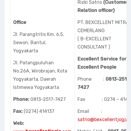
Rizki Satrio
(Customer
Relation officer)
Office
PT. BEXCELLENT MITRA
CEMERLANG
Jl. Parangtritis Km. 6,5,
( B-EXCELLENT
Sewon, Bantul,
CONSULTANT )
Yogyakarta
Excellent Service for
Jl. Patangpuluhan
Excellent People
No.26A, Wirobrajan, Kota
Yogyakarta, Daerah
Phone :
08
13-2517
Istimewa Yogyakarta
7427
Phone:
0813-2517-7427
Fax : 0274 – 414 1
Fax:
(0274) 414137
Email :
satrio@bexcellentjogja
Web: