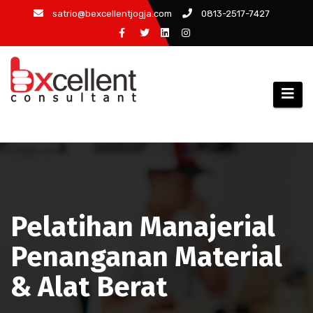
Skip
satrio@bexcellentjogja.com
0813-2517-7427
to
content
Pelatihan Manajerial
Penanganan Material
& Alat Berat