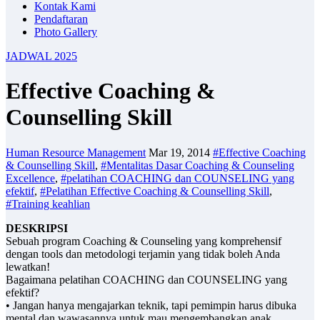
Kontak Kami
Pendaftaran
Photo Gallery
JADWAL 2025
Effective Coaching &
Counselling Skill
Human Resource Management
Mar 19, 2014
#Effective Coaching
& Counselling Skill
,
#Mentalitas Dasar Coaching & Counseling
Excellence
,
#pelatihan COACHING dan COUNSELING yang
efektif
,
#Pelatihan Effective Coaching & Counselling Skill
,
#Training keahlian
DESKRIPSI
Sebuah program Coaching & Counseling yang komprehensif
dengan tools dan metodologi terjamin yang tidak boleh Anda
lewatkan!
Bagaimana pelatihan COACHING dan COUNSELING yang
efektif?
• Jangan hanya mengajarkan teknik, tapi pemimpin harus dibuka
mental dan wawasannya untuk mau mengembangkan anak