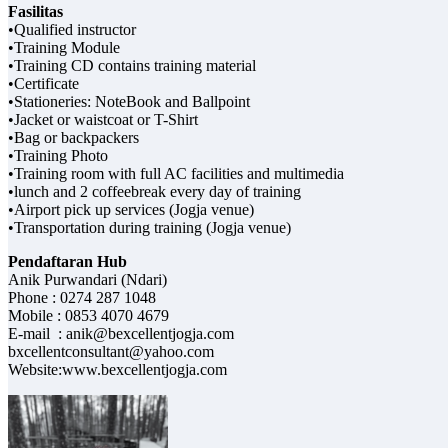
Fasilitas
•Qualified instructor
•Training Module
•Training CD contains training material
•Certificate
•Stationeries: NoteBook and Ballpoint
•Jacket or waistcoat or T-Shirt
•Bag or backpackers
•Training Photo
•Training room with full AC facilities and multimedia
•lunch and 2 coffeebreak every day of training
•Airport pick up services (Jogja venue)
•Transportation during training (Jogja venue)
Pendaftaran Hub
Anik Purwandari (Ndari)
Phone : 0274 287 1048
Mobile : 0853 4070 4679
E-mail : anik@bexcellentjogja.com
bxcellentconsultant@yahoo.com
Website:www.bexcellentjogja.com