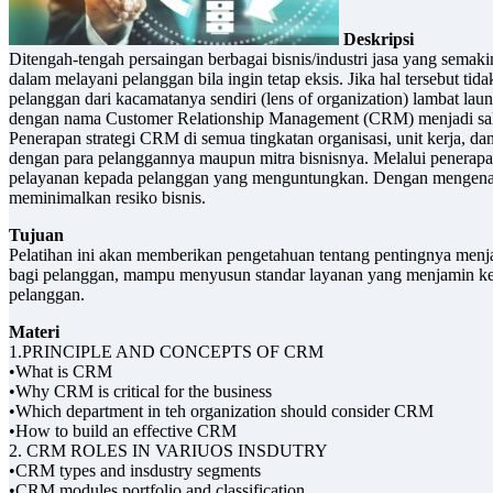
Deskripsi
Ditengah-tengah persaingan berbagai bisnis/industri jasa yang semak
dalam melayani pelanggan bila ingin tetap eksis. Jika hal tersebut t
pelanggan dari kacamatanya sendiri (lens of organization) lambat la
dengan nama Customer Relationship Management (CRM) menjadi salah
Penerapan strategi CRM di semua tingkatan organisasi, unit kerja, 
dengan para pelanggannya maupun mitra bisnisnya. Melalui penerapa
pelayanan kepada pelanggan yang menguntungkan. Dengan mengenal
meminimalkan resiko bisnis.
Tujuan
Pelatihan ini akan memberikan pengetahuan tentang pentingnya men
bagi pelanggan, mampu menyusun standar layanan yang menjamin ke
pelanggan.
Materi
1.PRINCIPLE AND CONCEPTS OF CRM
•What is CRM
•Why CRM is critical for the business
•Which department in teh organization should consider CRM
•How to build an effective CRM
2. CRM ROLES IN VARIUOS INSDUTRY
•CRM types and insdustry segments
•CRM modules portfolio and classification