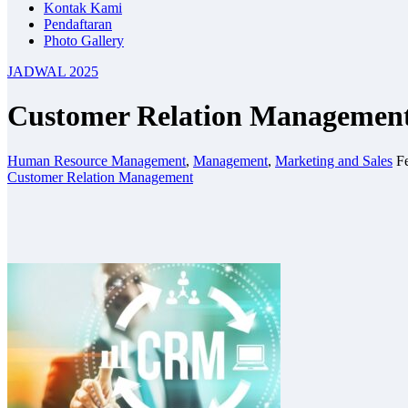
Kontak Kami
Pendaftaran
Photo Gallery
JADWAL 2025
Customer Relation Managemen
Human Resource Management
,
Management
,
Marketing and Sales
F
Customer Relation Management