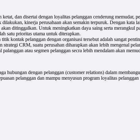
in ketat, dan disertai dengan loyalitas pelanggan cenderung memudar, 
idak dilakukan, kinerja perusahaan akan semakin terpuruk. Dengan kata
un akan ditinggalkan. Untuk meningkatkan daya saing serta merangkul p
 satu prioritas utama untuk diterapkan.
dan titik kontak pelanggan dengan organisasi tersebut adalah sangat 
n strategi CRM, suatu perusahan diharapkan akan lebih mengenal pela
 palanggan atau segmen pelanggan secra lebih mendalam akan memu
jaga hubungan dengan pelanggan (customer relations) dalam membang
puasan pelanggan dan mampu menyusun program loyalitas pelanggan 