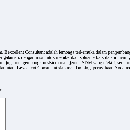
ant. Bexcellent Consultant adalah lembaga terkemuka dalam pengemban
engalaman, dengan misi untuk memberikan solusi terbaik dalam meningk
u, kami juga mengembangkan sistem manajemen SDM yang efektif, serta m
jutan, Bexcellent Consultant siap mendampingi perusahaan Anda men
*