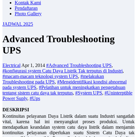
Kontak Kami
Pendaftaran
Photo Gallery
JADWAL 2025
Advanced Troubleshooting
UPS
Electrical
Apr 1, 2014
#Advanced Troubleshooting UPS
,
#konfigurasi system Catu Daya Listrik Tak terputus di Industri
,
#macam-macam teknologi system UPS
,
#melakukan
Troubleshooting pada UPS
,
#Mengidentifikasi kondisi abnormal
pada system UPS
,
#Pelatihan untuk meningkatkan pengetahuan
tentang sistem catu daya tak terputus
,
#System UPS
,
#Uninterptible
Power Suply
,
#Ups
DESKRIPSI
Kontinuitas pelayanan Daya Listrik dalam suatu Industri sangatlah
vital, karena hal ini menyangkut proses produksi. Untuk
mendapatkan keandalan system catu daya listrik dalam menjamin
kontinuitas pelayanan diperlukan suatu Sistem Catu Daya tak