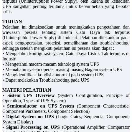
terputus (Uninterruptible Power Suply), oleh karena itu kehadiran
UPS sangatlah penting terutama untuk beban-beban yang bersifat
kritis.
TUJUAN
Pelatihan ini dimaksudkan untuk meningkatkan pengetahuan dan
wawasan peserta tentang sistem Catu Daya tak terputus
(Uninterptible Power Suply) di Industri. Pelatihan ditekankan pada
aspek pengoperasian, proteksi, pemeliharaan dan troubleshooting,
sehingga setelah mengikuti pelatihan ini peserta akan dapat :
• Mengetahui konfigurasi system Catu Daya Listrik Tak terputus di
Industri
• Mengetahui macam-macam teknologi system UPS
• Memahami system operasi masing-masing Bagian system UPS
• Mengidentifikasi kondisi abnormal pada system UPS
• Dapat melakukan Troubleshooting pada UPS
MATERI PELATIHAN
•
Sistem UPS Overview
(System Configuration, Principle of
Operation, Types of UPS System)
•
Semiconductor on UPS System
(Component Characteristic,
Component Parameters, Component Selection)
•
Digital System on UPS
(Logic Gates, Sequencial Component,
System Display)
•
Signal Processing on UPS
(Operational Amplifier, Comparator