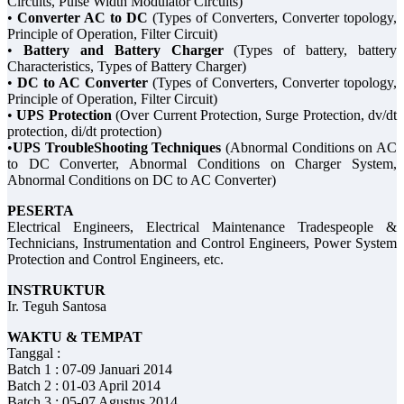
Circuits, Pulse Width Modulator Circuits)
•
Converter AC to DC
(Types of Converters, Converter topology,
Principle of Operation, Filter Circuit)
•
Battery and Battery Charger
(Types of battery, battery
Characteristics, Types of Battery Charger)
•
DC to AC Converter
(Types of Converters, Converter topology,
Principle of Operation, Filter Circuit)
•
UPS Protection
(Over Current Protection, Surge Protection, dv/dt
protection, di/dt protection)
•
UPS TroubleShooting Techniques
(Abnormal Conditions on AC
to DC Converter, Abnormal Conditions on Charger System,
Abnormal Conditions on DC to AC Converter)
PESERTA
Electrical Engineers, Electrical Maintenance Tradespeople &
Technicians, Instrumentation and Control Engineers, Power System
Protection and Control Engineers, etc.
INSTRUKTUR
Ir. Teguh Santosa
WAKTU & TEMPAT
Tanggal :
Batch 1 : 07-09 Januari 2014
Batch 2 : 01-03 April 2014
Batch 3 : 05-07 Agustus 2014